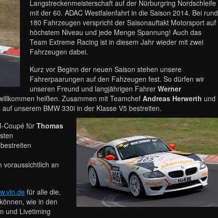
Langstreckenmeisterschaft auf der Nürburgring Nordschleife
mit der 60. ADAC Westfalenfahrt in die Saison 2014. Bei rund
180 Fahrzeugen verspricht der Saisonauftakt Motorsport auf
höchstem Niveau und jede Menge Spannung! Auch das
Team Extreme Racing ist in diesem Jahr wieder mit zwei
Fahrzeugen dabei.
Kurz vor Beginn der neuen Saison stehen unsere
Fahrerpaarungen auf den Fahzeugen fest. So dürfen wir
unseren Freund und langjährigen Fahrer
Werner
 willkommen heißen. Zusammen mit Teamchef
Andreas Herwerth
und
4 auf unserem BMW 330i in der Klasse V5 bestreiten.
M-Coupé für
Thomas
ksten
bestreiten
 voraussichtlich an
w.vln.de
für alle die,
 können, wie in den
m und Livetiming