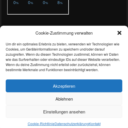
Aktuelles
Cookie-Zustimmung verwalten
NLS 6: Starke Aufholjagd wird mit Podiumserfolg belohnt
Um dir ein optimales Erlebnis zu bieten, verwenden wir Technologien wie
Premiere in der Porsche Enduracne Trophy
Cookies, um Geräteinformationen zu speichern und/oder darauf
zuzugreifen. Wenn du diesen Technologien zustimmst, können wir Daten
NLS und RCN – Double Header 2.0
wie das Surfverhalten oder eindeutige IDs auf dieser Website verarbeiten.
Wenn du deine Zustimmung nicht erteilst oder zurückziehst, können
Licht und Schatten beim NLS Double-Header
bestimmte Merkmale und Funktionen beeinträchtigt werden.
Akzeptieren
Ablehnen
Impressum
Datenschutzerklärung
Cookie-Richtlinie (EU)
Einstellungen ansehen
Login
© 2026 Team Extreme Racing
Cookie-Richtlinie
Datenschutzerklärung
Kontakt