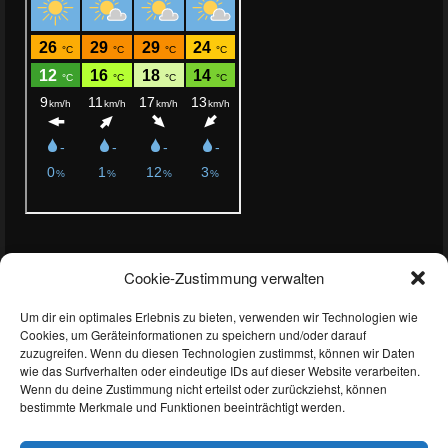
Aktuelles
Cookie-Zustimmung verwalten
Podiumsplatz trotz technischer Rückschläge bei NLS 7
Um dir ein optimales Erlebnis zu bieten, verwenden wir Technologien wie
NLS 6: Starke Aufholjagd wird mit Podiumserfolg belohnt
Cookies, um Geräteinformationen zu speichern und/oder darauf
zuzugreifen. Wenn du diesen Technologien zustimmst, können wir Daten
Premiere in der Porsche Enduracne Trophy
wie das Surfverhalten oder eindeutige IDs auf dieser Website verarbeiten.
Wenn du deine Zustimmung nicht erteilst oder zurückziehst, können
NLS und RCN – Double Header 2.0
bestimmte Merkmale und Funktionen beeinträchtigt werden.