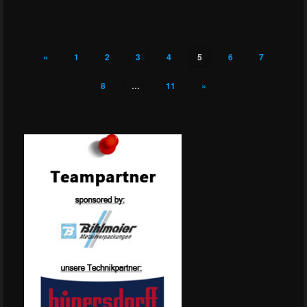
«
1
2
3
4
5
6
7
8
…
11
»