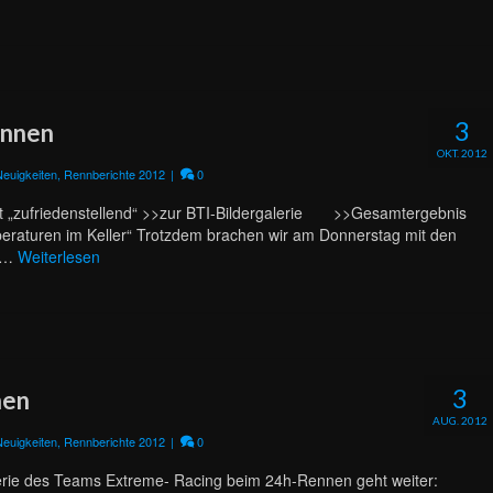
3
nnen
OKT. 2012
Neuigkeiten
,
Rennberichte 2012
|
0
et „zufriedenstellend“ >>zur BTI-Bildergalerie >>Gesamtergebnis
peraturen im Keller“ Trotzdem brachen wir am Donnerstag mit den
g …
Weiterlesen
3
nen
AUG. 2012
Neuigkeiten
,
Rennberichte 2012
|
0
serie des Teams Extreme- Racing beim 24h-Rennen geht weiter: