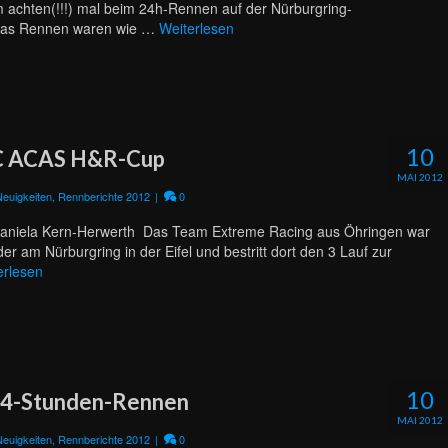
m achten(!!!) mal beim 24h-Rennen auf der Nürburgring-
 das Rennen waren wie …
Weiterlesen
10
AC ACAS H&R-Cup
MAI 2012
Neuigkeiten
,
Rennberichte 2012
|
0
Daniela Kern-Herwerth Das Team Extreme Racing aus Öhringen war
am Nürburgring in der Eifel und bestritt dort den 3 Lauf zur
erlesen
10
 4-Stunden-Rennen
MAI 2012
Neuigkeiten
,
Rennberichte 2012
|
0