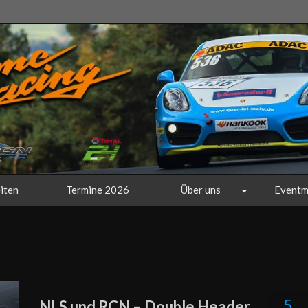
iten
Termine 2026
Über uns
Eventm
5
NLS und RCN – Double Header