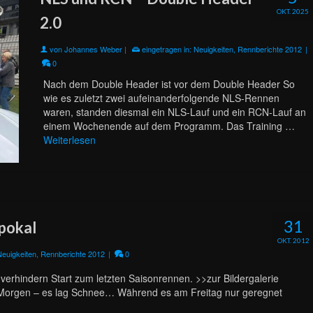
OKT. 2025
2.0
von
Johannes Weber
|
eingetragen in:
Neuigkeiten
,
Rennberichte 2012
|
0
Nach dem Double Header ist vor dem Double Header So
wie es zuletzt zwei aufeinanderfolgende NLS-Rennen
waren, standen diesmal ein NLS-Lauf und ein RCN-Lauf an
einem Wochenende auf dem Programm. Das Training …
Weiterlesen
31
pokal
OKT. 2012
Neuigkeiten
,
Rennberichte 2012
|
0
verhindern Start zum letzten Saisonrennen. >>zur Bildergalerie
 Morgen – es lag Schnee… Während es am Freitag nur geregnet