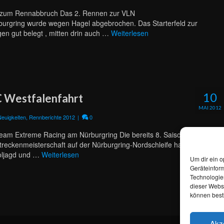
ut zum Rennabbruch Das 2. Rennen zur VLN
urgring wurde wegen Hagel abgebrochen. Das Starterfeld zur
en gut belegt , mitten drin auch …
Weiterlesen
10
C Westfalenfahrt
MAI 2012
Neuigkeiten
,
Rennberichte 2012
|
0
Team Extreme Racing am Nürburgring Die bereits 8. Saison für das
reckenmeisterschaft auf der Nürburgring-Nordschleife hat am
oljagd und …
Weiterlesen
Um dir ein o
Geräteinfor
Technologien
dieser Websi
können best
Akz